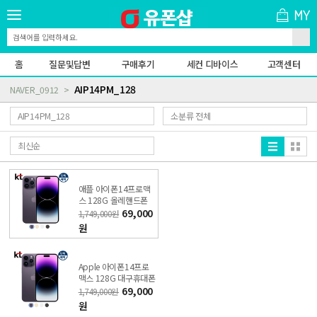
홈
질문및답변
구매후기
세컨 디바이스
고객센터
AIP14PM_128
NAVER_0912
애플 아이폰14프로맥
스 128G 올레핸드폰
가입 비밀 특가폰 KT직
69,000
1,749,000원
영점
원
Apple 아이폰14프로
맥스 128G 대구휴대폰
판매 비밀 특가폰 직영
69,000
1,749,000원
KT샵
원