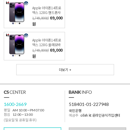
Apple 아이폰14프로
맥스 128G 핸드폰사
는법 비밀 특가폰 직영
69,000
1,749,000원
케이티샵
원
Apple 아이폰14프로
맥스 128G 올래모바
일 비밀 특가폰 직영KT
69,000
1,749,000원
샵
원
더보기 +
1600-2669
518401-01-227948
국민은행
평일
AM 10:00 ~ PM 07:00
점심
12:00 ~ 13:00
예금주
olleh kt 온라인공식가입센터
(일요일 및 공휴일 휴무)