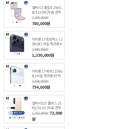
갤럭시Z 플립8 256G
B/512GB [무료 견적
받기] 싼올레폰
1,399,200원
780,000원
아이폰 17프로맥스 ( 2
56GB ) 비밀 특가폰 K
T직영점 싼올레폰
1,980,000원
1,330,000원
아이폰 17에어 ( 256G
B ) 비밀 특가폰 KT직
영점 싼올레폰
1,584,000원
734,000원
갤럭시S25 플러스 25
6G/512G (무료 견적
받기) KT 온라인샵 싼
73,000
1,353,000원
올레폰
원