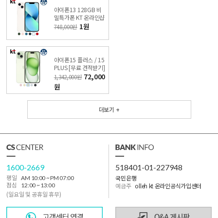
아이폰13 128GB 비
밀특가폰 KT 온라인샵
1원
748,000원
아이폰15 플러스 / 15
PLUS [무료 견적받기]
싼올레폰
72,000
1,342,000원
원
더보기 +
1600-2669
518401-01-227948
국민은행
평일
AM 10:00 ~ PM 07:00
점심
12:00 ~ 13:00
예금주
olleh kt 온라인공식가입센터
(일요일 및 공휴일 휴무)