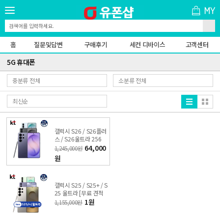
홈
질문및답변
구매후기
세컨 디바이스
고객센터
5G 휴대폰
갤럭시 S26 / S26플러
스 / S26울트라 256
G/512G [무료 견적받
64,000
1,245,000원
기] 싼올레폰
원
갤럭시 S25 / S25+ / S
25 울트라 [무료 견적
받기] 싼올레폰
1원
1,155,000원