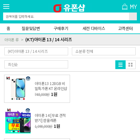
홈
질문및답변
구매후기
세컨 디바이스
고객센터
(KT)아이폰 13 / 14 시리즈
아이폰 류
아이폰13 128GB 비
밀특가폰 KT 온라인샵
1원
748,000원
아이폰 14 [무료 견적
받기] 싼올레폰
1원
1,090,000원