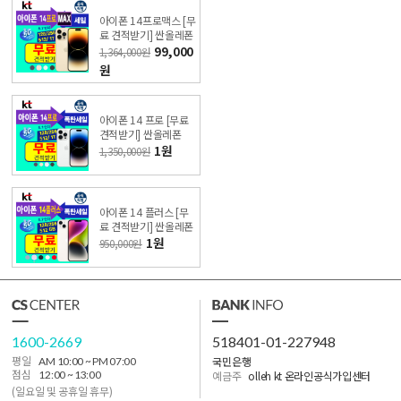
아이폰 14프로맥스 [무
료 견적받기] 싼올레폰
99,000
1,364,000원
원
아이폰 14 프로 [무료
견적받기] 싼올레폰
1원
1,350,000원
아이폰 14 플러스 [무
료 견적받기] 싼올레폰
1원
950,000원
1600-2669
518401-01-227948
국민은행
평일
AM 10:00 ~ PM 07:00
점심
12:00 ~ 13:00
예금주
olleh kt 온라인공식가입센터
(일요일 및 공휴일 휴무)