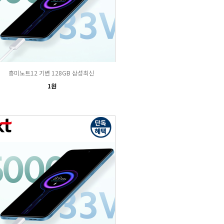
흥미노트12 기변 128GB 삼성최신
1원