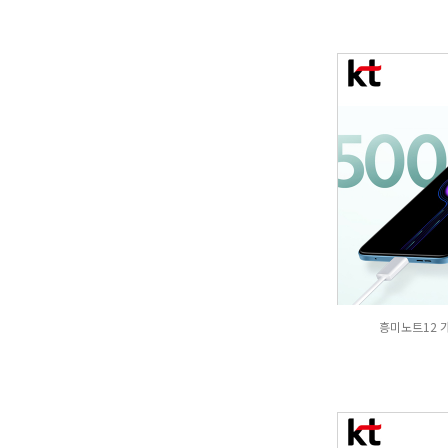
흥미노트12 가