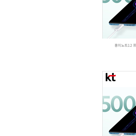
홍미노트12 프