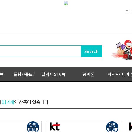
로그
 류
플립7/폴드7
갤럭시 S25 류
공짜폰
학생+시니어 
내
114개
의 상품이 있습니다.