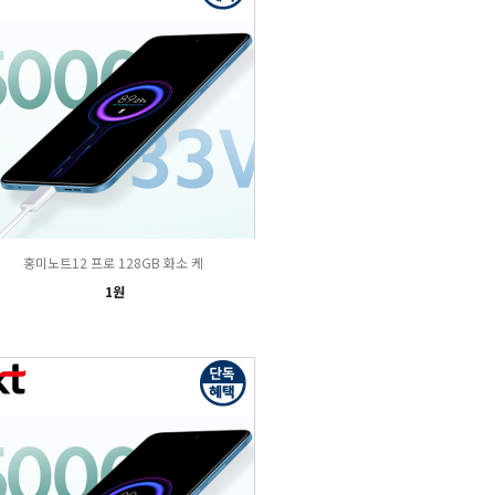
홍미노트12 프로 128GB 화소 케
1원