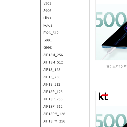
S901
S906
Flip3
Fold3
F926_512
G991
G998
AIP13M_256
AIP13M_512
홍미노트12 프로
AIP13_128
AIP13_256
AIP13_512
AIP13P_128
AIP13P_256
AIP13P_512
AIP13PM_128
AIP13PM_256