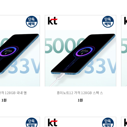
격 128GB 국내 핸
흥미노트12 가격 128GB 스펙 스
1원
1원