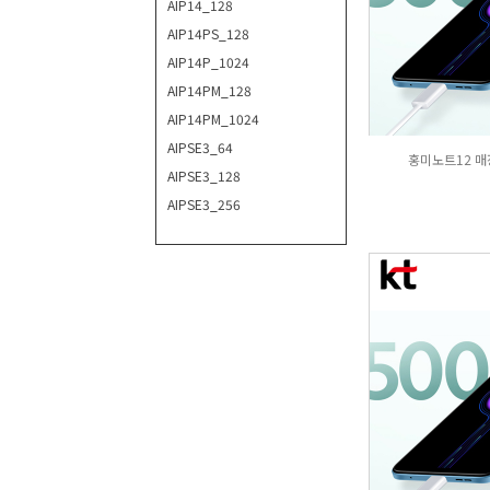
AIP14_128
AIP14PS_128
AIP14P_1024
AIP14PM_128
AIP14PM_1024
AIPSE3_64
홍미노트12 매장
AIPSE3_128
AIPSE3_256