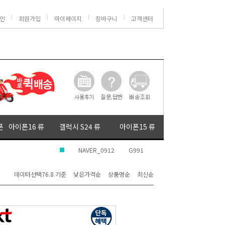
인
회원가입
마이페이지
장바구니
고객센터
폰
아이폰16 류
갤럭시 S24 류
아이폰15 류
NAVER_0912
G991
데이터선택76.8 기준
낮은가격순
상품명순
최신순