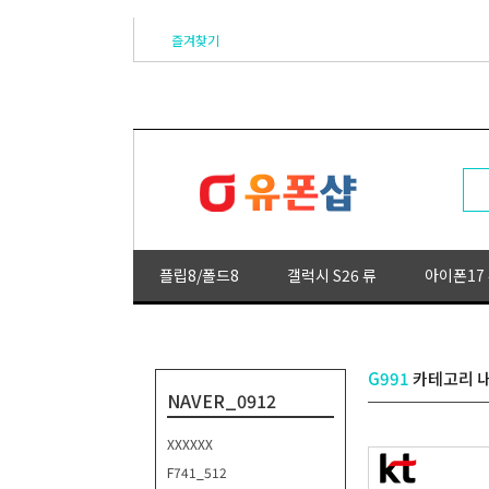
즐겨찾기
플립8/폴드8
갤럭시 S26 류
아이폰17
G991
카테고리 
NAVER_0912
XXXXXX
F741_512