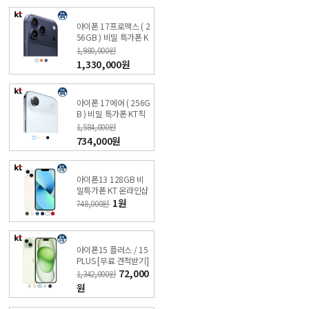
아이폰 17프로맥스 ( 2
56GB ) 비밀 특가폰 K
T직영점 싼올레폰
1,980,000원
1,330,000원
아이폰 17에어 ( 256G
B ) 비밀 특가폰 KT직
영점 싼올레폰
1,584,000원
734,000원
아이폰13 128GB 비
밀특가폰 KT 온라인샵
1원
748,000원
아이폰15 플러스 / 15
PLUS [무료 견적받기]
싼올레폰
72,000
1,342,000원
원