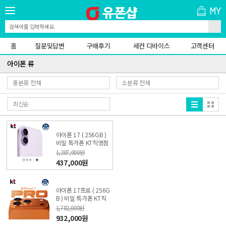
홈
질문및답변
구매후기
세컨 디바이스
고객센터
아이폰 류
아이폰 17 ( 256GB )
비밀 특가폰 KT직영점
싼올레폰
1,287,000원
437,000원
아이폰 17프로 ( 256G
B ) 비밀 특가폰 KT직
영점 싼올레폰
1,782,000원
932,000원