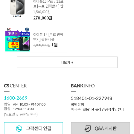
아이폰15 Pro / 15프
로 [무료 견적받기] 싼
올레폰
1,540,000원
270,000원
아이폰 14 [무료 견적
받기] 싼올레폰
1원
1,090,000원
더보기 +
1600-2669
518401-01-227948
국민은행
평일
AM 10:00 ~ PM 07:00
점심
12:00 ~ 13:00
예금주
olleh kt 온라인공식가입센터
(일요일 및 공휴일 휴무)