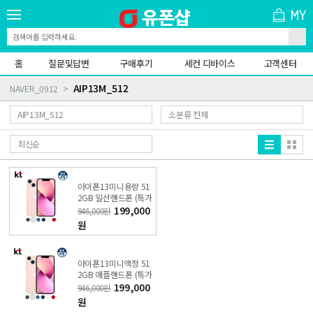
홈
질문및답변
구매후기
세컨 디바이스
고객센터
AIP13M_512
NAVER_0912
아이폰13미니용량 51
2GB 일산핸드폰 (특가
폰 신청) KT직영점
199,000
946,000원
원
아이폰13미니액정 51
2GB 애플핸드폰 (특가
폰 신청) KT직영점
199,000
946,000원
원