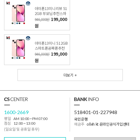
아이폰13미니리뷰 51
2GB 부모님추천스마
트폰 (특가폰 신청) KT
199,000
946,000원
직영점
원
아이폰13미니 512GB
스마트폰공짜폰추천
(특가폰 신청) KT직영
199,000
946,000원
점
원
더보기 +
1600-2669
518401-01-227948
국민은행
평일
AM 10:00 ~ PM 07:00
점심
12:00 ~ 13:00
예금주
olleh kt 온라인공식가입센터
(일요일 및 공휴일 휴무)