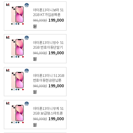
아이폰13미니보라 51
2GB KT가입공짜폰
(특가폰 신청) KT직영
199,000
946,000원
점
원
아이폰13미니방수 51
2GB 번호이동단말기
대금 (특가폰 신청) KT
199,000
946,000원
직영점
원
아이폰13미니 512GB
번호이동현금완납폰
(특가폰 신청) KT직영
199,000
946,000원
점
원
아이폰13미니무게 51
2GB 보급형스마트폰
성능 (특가폰 신청) KT
199,000
946,000원
직영점
원