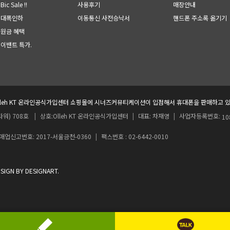
ic Sale !!
사용후기
매장안내
 대폭인하
이동통신 사전승낙서
핸드폰 주소록 옮기기
지원금 혜택
 이밴트 특가
.
lleh KT 온라인공식가입센터 쇼핑몰에 시너즈커뮤티케이션이 입점해서 휴대폰을 판매하고 있
워) 708호
|
상호:Olleh KT 온라인공식가입센터
|
대표: 차재영
|
사업자등록번호:
10
업신고번호: 2017-서울금천-0360
|
팩스번호 : 02-6442-0010
 BY DESIGNART.