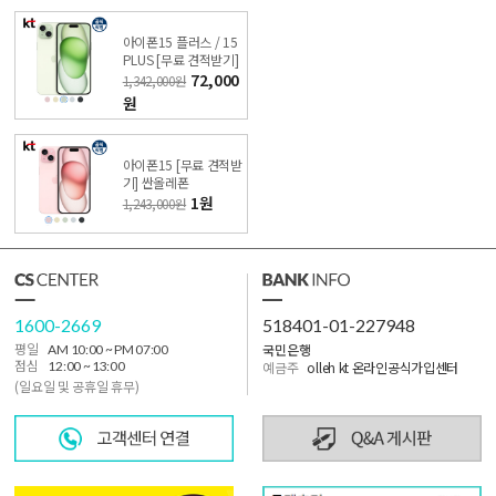
아이폰15 플러스 / 15
PLUS [무료 견적받기]
싼올레폰
72,000
1,342,000원
원
아이폰15 [무료 견적받
기] 싼올레폰
1원
1,243,000원
1600-2669
518401-01-227948
국민은행
평일
AM 10:00 ~ PM 07:00
점심
12:00 ~ 13:00
예금주
olleh kt 온라인공식가입센터
(일요일 및 공휴일 휴무)