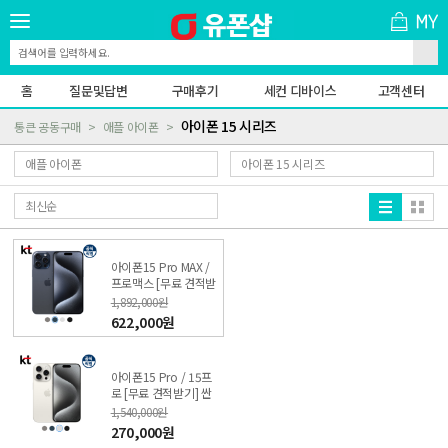
홈
질문및답변
구매후기
세컨 디바이스
고객센터
아이폰 15 시리즈
통큰 공동구매
애플 아이폰
아이폰15 Pro MAX /
프로맥스 [무료 견적받
기] 싼올레폰
1,892,000원
622,000원
아이폰15 Pro / 15프
로 [무료 견적받기] 싼
올레폰
1,540,000원
270,000원