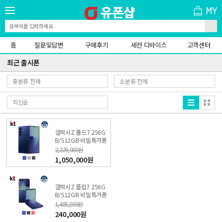
홈
질문및답변
구매후기
세컨 디바이스
고객센터
최근 출시폰
갤럭시Z 폴드7 256G
B/512GB 비밀특가폰
KT 온라인샵
2,229,000원
1,050,000원
갤럭시Z 플립7 256G
B/512GB 비밀특가폰
KT 온라인샵
1,485,000원
240,000원