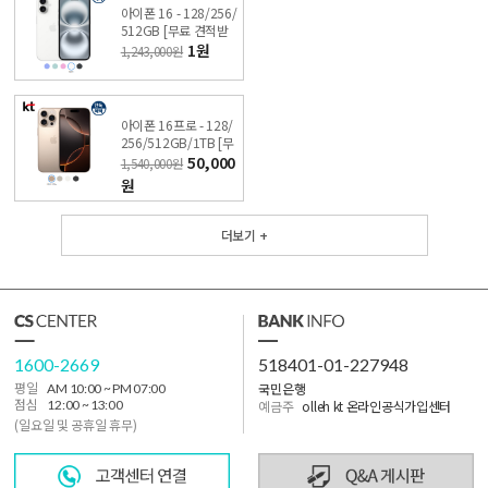
아이폰 16 - 128/256/
512GB [무료 견적받
기] 싼올레폰
1원
1,243,000원
아이폰 16프로 - 128/
256/512GB/1TB [무
료 견적받기] 싼올레폰
50,000
1,540,000원
원
더보기 +
1600-2669
518401-01-227948
국민은행
평일
AM 10:00 ~ PM 07:00
점심
12:00 ~ 13:00
예금주
olleh kt 온라인공식가입센터
(일요일 및 공휴일 휴무)