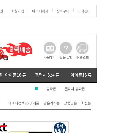
인
회원가입
마이페이지
장바구니
고객센터
폰
아이폰16 류
갤럭시 S24 류
아이폰15 류
공짜폰
갤럭시 공짜폰
데이터선택76.8 기준
낮은가격순
상품명순
최신순