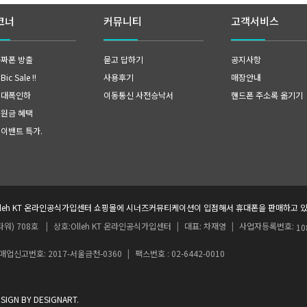
코너
커뮤니티
고객서비스
공짜폰 방출
묻고 답하기
공지사항
ic Sale !!
사용후기
매장안내
 대폭인하
이동통신 사전승낙서
핸드폰 주소록 옮기기
지원금 혜택
 이밴트 특가
.
lleh KT 온라인공식가입센터 쇼핑몰에 시너즈커뮤티케이션이 입점해서 휴대폰을 판매하고 있
워) 708호
|
상호:Olleh KT 온라인공식가입센터
|
대표: 차재영
|
사업자등록번호:
10
업신고번호: 2017-서울금천-0360
|
팩스번호 : 02-6442-0010
 BY DESIGNART.