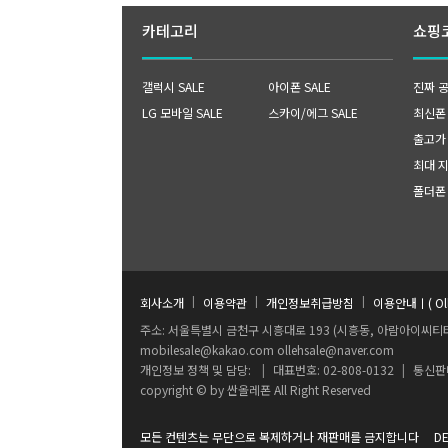
카테고리
쇼핑
갤럭시 SALE
아이폰 SALE
진짜 
LG 모바일 SALE
스카이/에그 SALE
최신폰 B
출고가
최대 
폴더폰
|
|
|
회사소개
이용약관
개인정보취급방침
이용안내ㅣ( O
주소: 서울특별시 금천구 시흥대로 193 (시흥동, 아람아이씨티타
mobilesale@kakao.com ollehsale@naver.com
개인정보 정책 및 담당:
|
대표번호: 02-808-0132
|
통신판매
copyright © by 싼올레폰 All Right Reserved
모든 컨텐츠는 무단으로 복제하거나 재판매를 금지합니다 DESIGN