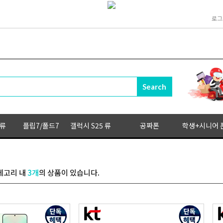
로그
 류
플립7/폴드7
갤럭시 S25 류
공짜폰
학생+시니어 
테고리 내
3개
의 상품이 있습니다.