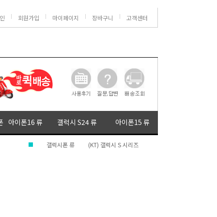
인
회원가입
마이페이지
장바구니
고객센터
폰
아이폰16 류
갤럭시 S24 류
아이폰15 류
갤럭시폰 류
(KT) 갤럭시 S 시리즈