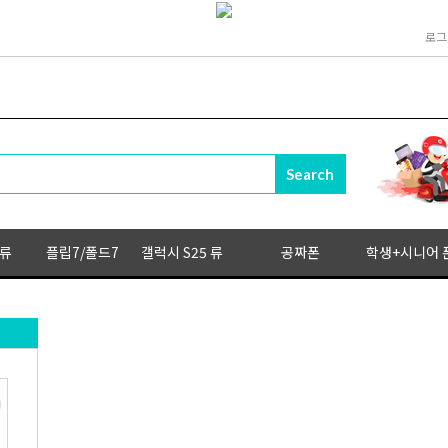
로그
 류
플립7/폴드7
갤럭시 S25 류
공짜폰
학생+시니어 