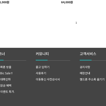
0,000원
64,000원
1
코너
커뮤니티
고객서비스
공짜폰 방출
묻고 답하기
공지사항
ic Sale !!
사용후기
매장안내
 대폭인하
이동통신 사전승낙서
핸드폰 주소록 옮기기
지원금 혜택
 이밴트 특가
.