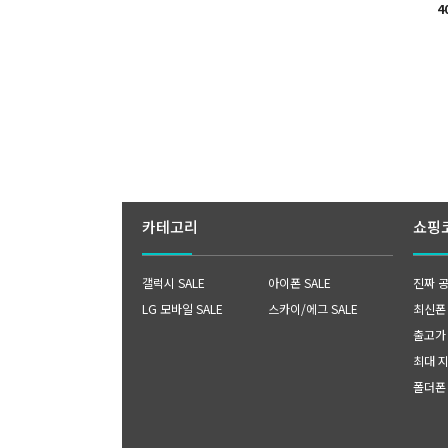
4
카테고리
쇼핑
갤럭시 SALE
아이폰 SALE
진짜 
LG 모바일 SALE
스카이/에그 SALE
최신폰 B
출고가
최대 
폴더폰