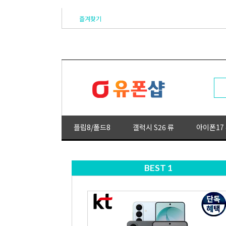
즐겨찾기
플립8/폴드8
갤럭시 S26 류
아이폰17
BEST 1