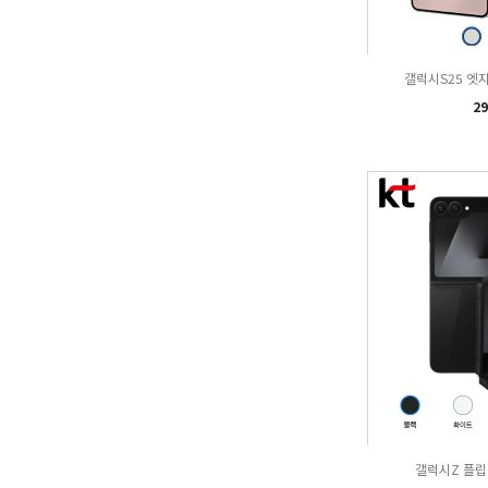
갤럭시S25 엣지 
29
갤럭시Z 플립7