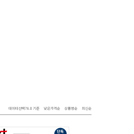
데이터선택76.8 기준
낮은가격순
상품명순
최신순