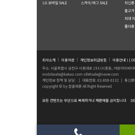
LG 모바일 SALE
스카이/에그 SALE
최신폰 B
출고가
최대 
폴더폰
|
|
|
회사소개
이용약관
개인정보취급방침
이용안내ㅣ( O
주소: 서울특별시 금천구 시흥대로 193 (시흥동, 아람아이씨티타
mobilesale@kakao.com ollehsale@naver.com
개인정보 정책 및 담당:
|
대표번호: 02-808-0132
|
통신판매
copyright © by 싼올레폰 All Right Reserved
모든 컨텐츠는 무단으로 복제하거나 재판매를 금지합니다 DESIGN