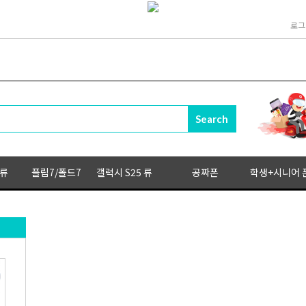
로그
 류
플립7/폴드7
갤럭시 S25 류
공짜폰
학생+시니어 