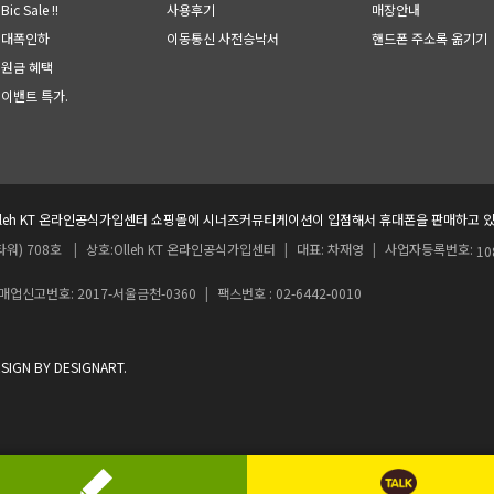
ic Sale !!
사용후기
매장안내
 대폭인하
이동통신 사전승낙서
핸드폰 주소록 옮기기
지원금 혜택
 이밴트 특가
.
lleh KT 온라인공식가입센터 쇼핑몰에 시너즈커뮤티케이션이 입점해서 휴대폰을 판매하고 있
워) 708호
|
상호:Olleh KT 온라인공식가입센터
|
대표: 차재영
|
사업자등록번호:
10
업신고번호: 2017-서울금천-0360
|
팩스번호 : 02-6442-0010
 BY DESIGNART.