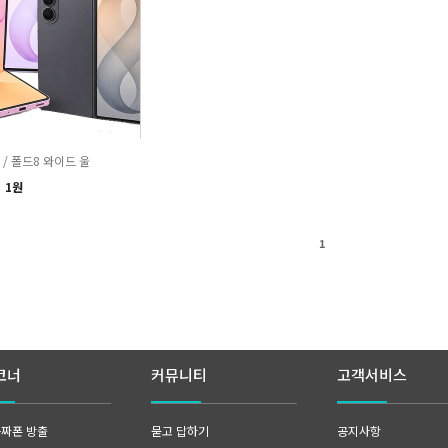
/ 폴드8 와이드 울
1원
1
코너
커뮤니티
고객서비스
공짜폰 방출
묻고 답하기
공지사항