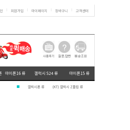
인
회원가입
마이페이지
장바구니
고객센터
폰
아이폰16 류
갤럭시 S24 류
아이폰15 류
갤럭시폰 류
(KT) 갤럭시 Z플립 류