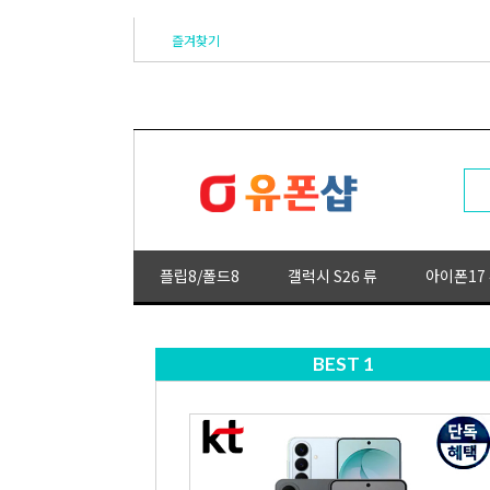
즐겨찾기
플립8/폴드8
갤럭시 S26 류
아이폰17
BEST 1