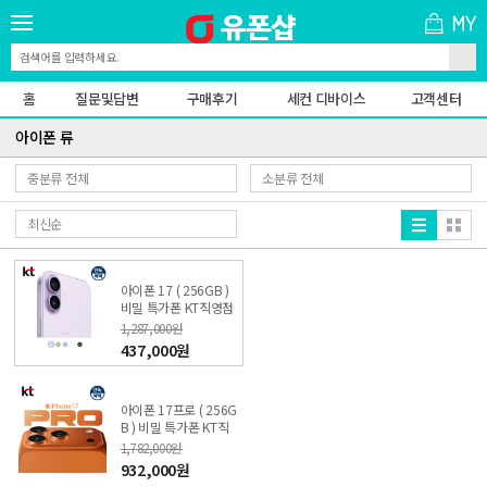
홈
질문및답변
구매후기
세컨 디바이스
고객센터
아이폰 류
아이폰 17 ( 256GB )
비밀 특가폰 KT직영점
싼올레폰
1,287,000원
437,000원
아이폰 17프로 ( 256G
B ) 비밀 특가폰 KT직
영점 싼올레폰
1,782,000원
932,000원