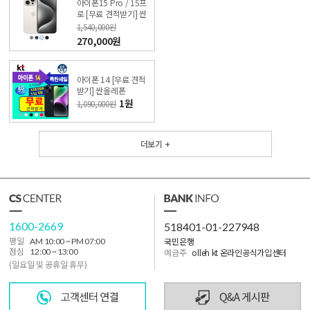
아이폰15 Pro / 15프
로 [무료 견적받기] 싼
올레폰
1,540,000원
270,000원
아이폰 14 [무료 견적
받기] 싼올레폰
1원
1,090,000원
더보기 +
1600-2669
518401-01-227948
국민은행
평일
AM 10:00 ~ PM 07:00
점심
12:00 ~ 13:00
예금주
olleh kt 온라인공식가입센터
(일요일 및 공휴일 휴무)