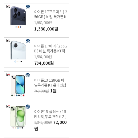
아이폰 17프로맥스 ( 2
56GB ) 비밀 특가폰 K
T직영점 싼올레폰
1,980,000원
1,330,000원
아이폰 17에어 ( 256G
B ) 비밀 특가폰 KT직
영점 싼올레폰
1,584,000원
734,000원
아이폰13 128GB 비
밀특가폰 KT 온라인샵
1원
748,000원
아이폰15 플러스 / 15
PLUS [무료 견적받기]
싼올레폰
72,000
1,342,000원
원