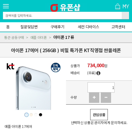
홈
질문및답변
구매후기
세컨 디바이스
고객센터
아이폰 17 류
통큰 공동구매
애플 아이폰
아이폰 17에어 ( 256GB ) 비밀 특가폰 KT직영점 싼올레폰
734,000
상품가
원
배송비
(무료)
수량
관심상품
선택하신 상품은 관리자에게 문의하세요.
애플 아이폰 17에어