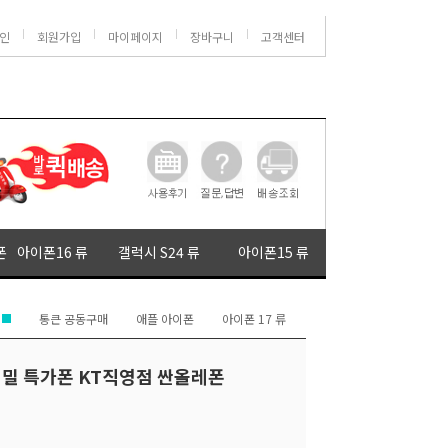
인
회원가입
마이페이지
장바구니
고객센터
폰
아이폰16 류
갤럭시 S24 류
아이폰15 류
통큰 공동구매
애플 아이폰
아이폰 17 류
) 비밀 특가폰 KT직영점 싼올레폰