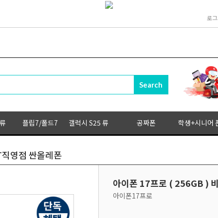
로그
 류
플립7/폴드7
갤럭시 S25 류
공짜폰
학생+시니어 
 KT직영점 싼올레폰
아이폰 17프로 ( 256GB 
아이폰17프로