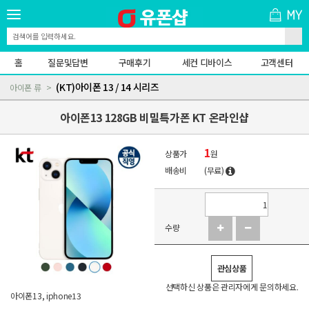
홈
질문및답변
구매후기
세컨 디바이스
고객센터
(KT)아이폰 13 / 14 시리즈
아이폰 류
아이폰13 128GB 비밀특가폰 KT 온라인샵
1
상품가
원
배송비
(무료)
수량
관심상품
선택하신 상품은 관리자에게 문의하세요.
아이폰13, iphone13