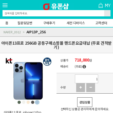
홈
질문및답변
구매후기
세컨 디바이스
고객센터
AIP13P_256
NAVER_0912
아이폰13프로 256GB 공동구매쇼핑몰 핸드폰요금대납 (무료 견적받
기)
718,000
상품가
원
배송비
(무료)
수량
관심상품
선택하신 상품은 관리자에게 문의하세요.
아이폰13 프로, iphone13 Pro