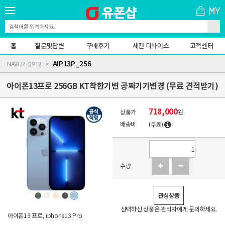
홈
질문및답변
구매후기
세컨 디바이스
고객센터
AIP13P_256
NAVER_0912
아이폰13프로 256GB KT착한기변 공짜기기변경 (무료 견적받기)
718,000
상품가
원
배송비
(무료)
수량
관심상품
선택하신 상품은 관리자에게 문의하세요.
아이폰13 프로, iphone13 Pro