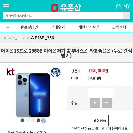
홈
질문및답변
구매후기
세컨 디바이스
고객센터
AIP13P_256
NAVER_0912
아이폰13프로 256GB 아이폰저가 뽐뿌버스폰 싸고좋은폰 (무료 견적
받기)
718,000
상품가
원
배송비
(무료)
수량
관심상품
선택하신 상품은 관리자에게 문의하세요.
아이폰13 프로, iphone13 Pro