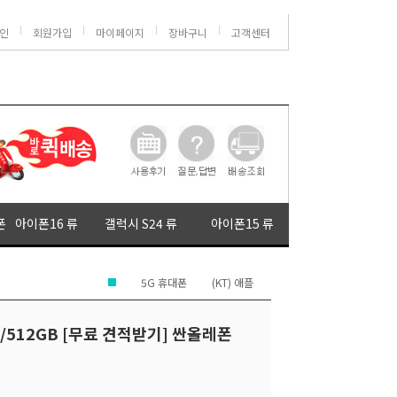
인
회원가입
마이페이지
장바구니
고객센터
폰
아이폰16 류
갤럭시 S24 류
아이폰15 류
5G 휴대폰
(KT) 애플
6/512GB [무료 견적받기] 싼올레폰