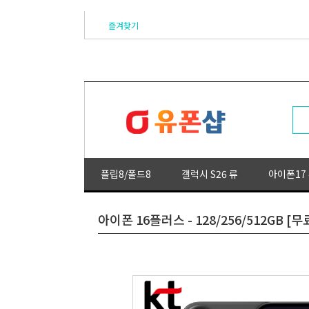
즐겨찾기
플립8/폴드8
갤럭시 S26 류
아이폰17
아이폰 16플러스 - 128/256/512GB 