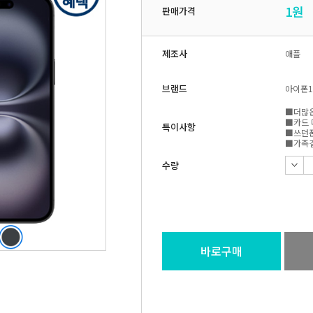
1
원
판매가격
제조사
애플
브랜드
아이폰1
■더많은
■카드 
특이사항
■쓰던폰
■가족결
수량
바로구매