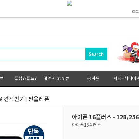
로그
 류
플립7/폴드7
갤럭시 S25 류
공짜폰
학생+시니어 
[무료 견적받기] 싼올레폰
아이폰 16플러스 - 128/25
아이폰16플러스