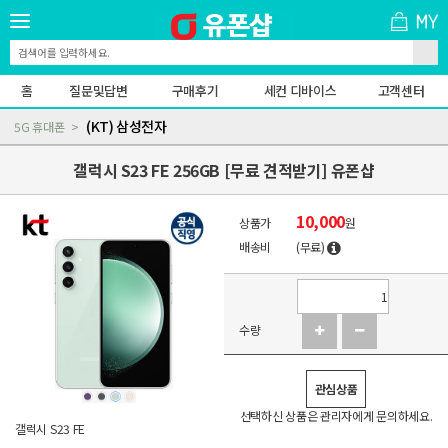
홈
질문및답변
구매후기
세컨 디바이스
고객센터
(KT) 삼성전자
5G 휴대폰
갤럭시 S23 FE 256GB [무료 견적받기] 유폰샵
10,000
상품가
원
배송비
(무료)
수량
관심상품
선택하신 상품은 관리자에게 문의하세요.
갤럭시 S23 FE