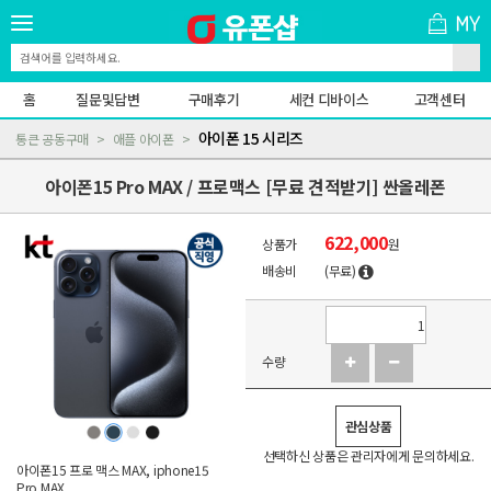
홈
질문및답변
구매후기
세컨 디바이스
고객센터
아이폰 15 시리즈
통큰 공동구매
애플 아이폰
아이폰15 Pro MAX / 프로맥스 [무료 견적받기] 싼올레폰
622,000
상품가
원
배송비
(무료)
수량
관심상품
선택하신 상품은 관리자에게 문의하세요.
아이폰15 프로 맥스 MAX, iphone15
Pro MAX