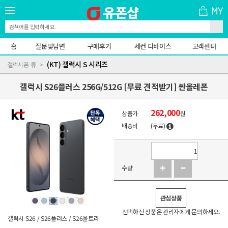
홈
질문및답변
구매후기
세컨 디바이스
고객센터
(KT) 갤럭시 S 시리즈
갤럭시폰 류
갤럭시 S26플러스 256G/512G [무료 견적받기] 싼올레폰
262,000
상품가
원
배송비
(무료)
수량
관심상품
선택하신 상품은 관리자에게 문의하세요.
갤럭시 S26 / S26플러스 / S26울트라