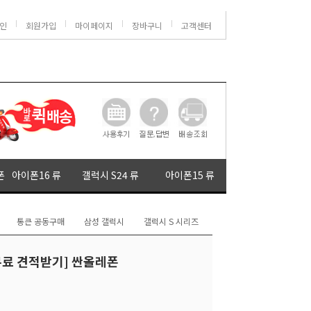
인
회원가입
마이페이지
장바구니
고객센터
폰
아이폰16 류
갤럭시 S24 류
아이폰15 류
통큰 공동구매
삼성 갤럭시
갤럭시 S 시리즈
 [무료 견적받기] 싼올레폰