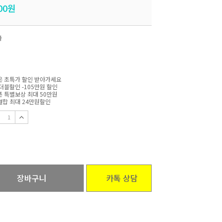
00
원
자
 초특가 할인 받아가세요
더블할인 -105만원 할인
 특별보상 최대 50만원
합 최대 24만원할인
장바구니
카톡 상담