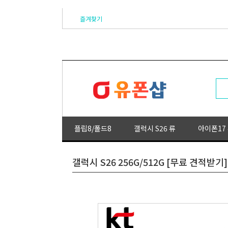
즐겨찾기
플립8/폴드8
갤럭시 S26 류
아이폰17
갤럭시 S26 256G/512G [무료 견적받