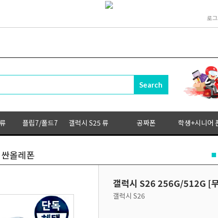
로그
 류
플립7/폴드7
갤럭시 S25 류
공짜폰
학생+시니어 
기] 싼올레폰
갤럭시 S26 256G/512G
갤럭시 S26