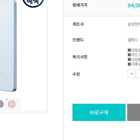
94,0
판매가격
제조사
삼성전
브랜드
갤럭시
■더많은
■카드 
특이사항
■쓰던폰
■가족결
수량
바로구매