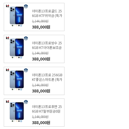
아이폰13프로골드 25
6GB KTF위약금 (특가
폰 신청) 온라인KT직영
1,144,000원
점
388,000원
아이폰13프로방수 25
6GB KT아이폰보조금
(특가폰 신청) 온라인 K
1,144,000원
T직영점
388,000원
아이폰13프로 256GB
KT좋은스마트폰 (특가
폰 신청) KT샵 직영점
1,144,000원
388,000원
아이폰13프로후면 25
6GB KT할부원금0원
(특가폰 신청) KT직영
1,144,000원
매장
388,000원