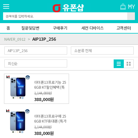
홈
질문및답변
구매후기
세컨 디바이스
고객센터
AIP13P_256
NAVER_0912
아이폰13프로기능 25
6GB KT할인혜택 (특
가폰 신청) 온라인KT직
1,144,000원
영점
388,000원
아이폰13프로구매 25
6GB KTF휴대폰 (특가
폰 신청) 온라인KT직영
1,144,000원
점
388,000원