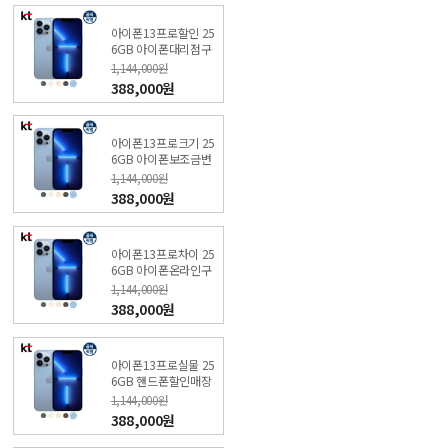
아이폰13프로할인 25
6GB 아이폰대리점구
매 (특가폰 신청) KT본
1,144,000원
사직영점
388,000원
아이폰13프로크기 25
6GB 아이폰보조금변
경 (특가폰 신청) KT샵
1,144,000원
직영점
388,000원
아이폰13프로차이 25
6GB 아이폰온라인구
매 (특가폰 신청) KT직
1,144,000원
영샵
388,000원
아이폰13프로실물 25
6GB 핸드폰할인매장
(특가폰 신청) KT직영
1,144,000원
점
388,000원