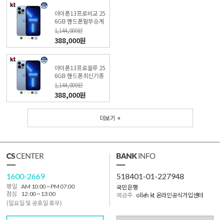
아이폰13프로비교 25
6GB 핸드폰할부승계
(특가폰 신청) KT직영
1,144,000원
점
388,000원
아이폰13프로블루 25
6GB 핸드폰최신기종
(특가폰 신청) KT직영
1,144,000원
점
388,000원
더보기 +
1600-2669
518401-01-227948
국민은행
평일
AM 10:00 ~ PM 07:00
점심
12:00 ~ 13:00
예금주
olleh kt 온라인공식가입센터
(일요일 및 공휴일 휴무)